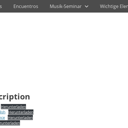
s
Encuentros
Musik-Seminar
Wichtige El
cription
Herunterladen
lish
Herunterladen
nce
Herunterladen
runterladen