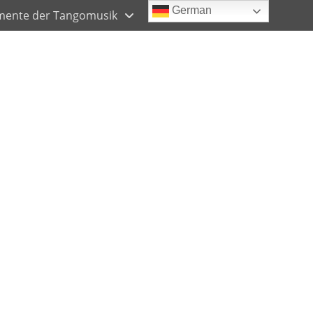
Header
German
emente der Tangomusik
Toggle