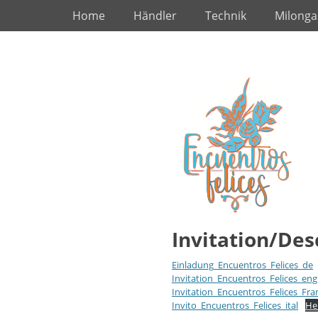
Primäres Menü
Zum
Home
Händler
Technik
Milonga
Inhalt
springen
Invitation/Des
Einladung_Encuentros_Felices_de
Invitation_Encuentros_Felices_eng
Invitation_Encuentros_Felices_Fra
Invito_Encuentros_Felices_ital
He