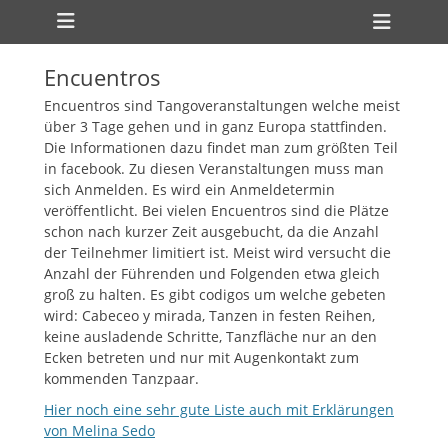
Primäres Menü
Zum
Heade
Inhalt
Toggl
springen
Encuentros
Encuentros sind Tangoveranstaltungen welche meist
über 3 Tage gehen und in ganz Europa stattfinden.
Die Informationen dazu findet man zum größten Teil
in facebook. Zu diesen Veranstaltungen muss man
sich Anmelden. Es wird ein Anmeldetermin
veröffentlicht. Bei vielen Encuentros sind die Plätze
schon nach kurzer Zeit ausgebucht, da die Anzahl
der Teilnehmer limitiert ist. Meist wird versucht die
Anzahl der Führenden und Folgenden etwa gleich
ollapse
groß zu halten. Es gibt codigos um welche gebeten
hild
enu
wird: Cabeceo y mirada, Tanzen in festen Reihen,
ollapse
keine ausladende Schritte, Tanzfläche nur an den
hild
Ecken betreten und nur mit Augenkontakt zum
enu
kommenden Tanzpaar.
Hier noch eine sehr gute Liste auch mit Erklärungen
von Melina Sedo