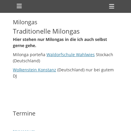
Primäres Menü
Zum
Heade
Inhalt
Toggl
springen
Milongas
Traditionelle Milongas
Hier stehen nur Milongas in die ich auch selbst
gerne gehe.
Milonga porteña
Waldorfschule Wahlwies
Stockach
(Deutschland)
Wolkenstein Konstanz
(Deutschland) nur bei gutem
DJ
ollapse
hild
enu
ollapse
hild
enu
Termine