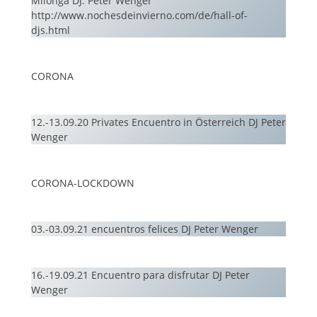
Milonga DJ: Peter Wenger
http://www.nochesdeinvierno.com/de/hall-of-
djs.html
CORONA
12.-13.09.20 Privates Encuentro in Österreich DJ Peter
Wenger
CORONA-LOCKDOWN
03.-03.09.21 encuentros felices DJ Peter Wenger
16.-19.09.21 Encuentro para disfrutar DJ Peter
Wenger