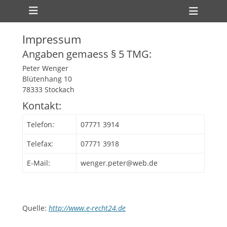
Primäres Menü
Zum
Heade
Inhalt
Toggl
springen
Impressum
Angaben gemaess § 5 TMG:
Peter Wenger
Blütenhang 10
78333 Stockach
Kontakt:
Telefon:
07771 3914
ollapse
Telefax:
07771 3918
hild
enu
E-Mail:
wenger.peter@web.de
ollapse
hild
enu
Quelle:
http://www.e-recht24.de